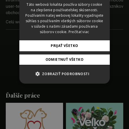
CZECH
Táto webová lokalita používa súbory cookie
user-testingu a eye-trakingu skutočných zákazníkov
na zlepšenie používateľskej skúsenosti.
GERMAN
obchodného reťazca.
Používaním našej webovej lokality vyjadrujete
ENGLISH
súhlas s používaním všetkých súborov cookie
Celú webstránku si môžete pozriet na
www.coop.sk
.
v súlade s našimi zásadami používania
súborov cookie.
Prečítať viac
Späť na zoznam prác
PRIJAŤ VŠETKO
SHARE
ODMIETNUŤ VŠETKO
ZOBRAZIŤ PODROBNOSTI
Ďalšie práce