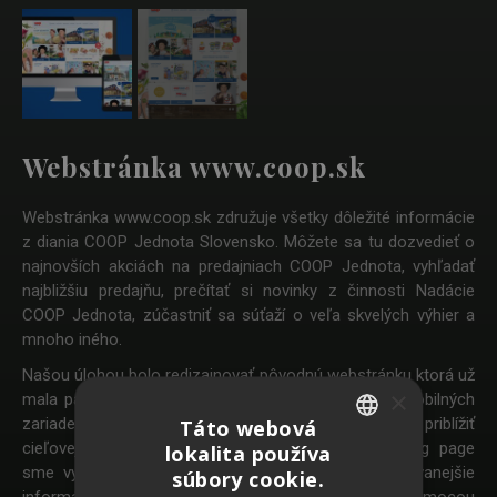
Webstránka www.coop.sk
Webstránka www.coop.sk združuje všetky dôležité informácie
z diania COOP Jednota Slovensko. Môžete sa tu dozvedieť o
najnovších akciách na predajniach COOP Jednota, vyhľadať
najbližšiu predajňu, prečítať si novinky z činnosti Nadácie
COOP Jednota, zúčastniť sa súťaží o veľa skvelých výhier a
mnoho iného.
Našou úlohou bolo redizajnovať pôvodnú webstránku ktorá už
×
mala pár rokov za sebou čo bolo vidieť hlavne na mobilných
zariadeniach. Pri redizajne sme sa snažili čo najviac priblížiť
Táto webová
cieľovej skupine zákazníkov COOP Jednota. Landing page
lokalita používa
SLOVAK
sme vyskladali z prvkov ktoré obsahujú najvyhľadávanejšie
súbory cookie.
informácie. Správnosť návrhu bola skontrlovaná pomocou