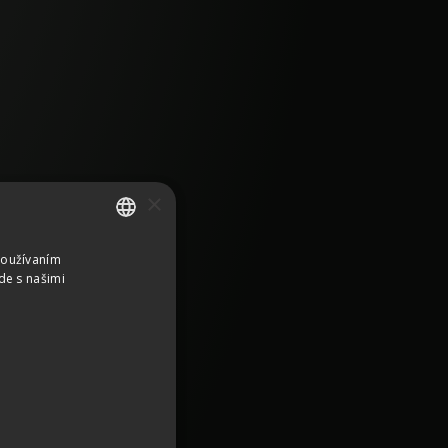
×
Používaním
SLOVAK
de s našimi
CZECH
GERMAN
ENGLISH