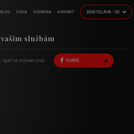
BLOG
ĽUDIA
OCENENIA
KONTAKT
BRATISLAVA - SK
 vašim službám
Späť na zoznam prác
SHARE