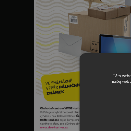
Táto webo
našej webo