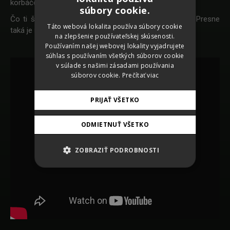
korbáčom.
SLOVAK
súbory cookie.
Čo ti šibe? -pýta sa šokovaný muž svojej partnerky. Presne
CZECH
Táto webová lokalita používa súbory cookie
taká je naša veľkonočná kampaň pre Polus.
na zlepšenie používateľskej skúsenosti.
GERMAN
Používaním našej webovej lokality vyjadrujete
ENGLISH
súhlas s používaním všetkých súborov cookie
v súlade s našimi zásadami používania
súborov cookie.
Prečítať viac
PRIJAŤ VŠETKO
ODMIETNUŤ VŠETKO
ZOBRAZIŤ PODROBNOSTI