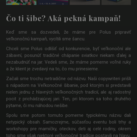
Next
Čo ti šibe? Aká pekná kampaň!
Keď sme sa dozvedeli, že máme pre Polus pripraviť
veľkonočnú kampaň, vycítili sme šancu.
Chceli sme Polus odlíšiť od konkurencie, byť veľkonoční ale
zábavní, posunúť tradičné chápanie sviatkov niekam ďalej a
nezabudnúť na jar. Vedeli sme, že máme pomerne voľné ruky
a že klient je zvedavý na to, čo mu prinesieme.
Začali sme trochu netradične od názvu. Naši copywriteri prišli
s nápadom na Veľkonočné šibanie, pod ktorým si predstavili
nielen jednu z hlavných veľkonočných tradícií, ale aj radostný
pocit z prichádzajúcej jari. Ten, pri ktorom sa toho druhého
pýtame, či mu náhodou nešibe.
Spolu sme potom tomuto pomerne typickému názvu dali
netypický obsah. Samozrejme, súčasťou eventu boli trhy a
workshopy pre mamičky, oteckov, deti aj celé rodiny, okrem
toho sme však niektoré veľkonočné tradície postavili na hlavu.