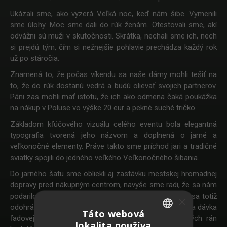
Ukázali sme, ako vyzerá Veľká noc, keď nám šibe. Vymenili
sme úlohy. Moc sme dali do rúk ženám. Otestovali sme, akí
odvážni sú muži v skutočnosti. Skrátka, nechali sme ich, nech
si prejdú tým, čím si nežnejšie pohlavie prechádza každý rok
už po stáročia.
Znamená to, že počas víkendu sa naše dámy mohli tešiť na
to, že do rúk dostanú vedrá a budú olievať svojich partnerov.
Páni zas mohli mať istotu, že ich ako odmena čaká poukážka
na nákup v Poluse vo výške 20 eur a pekné suché tričko.
Základom kľúčového vizuálu celého eventu bola elegantná
typografia tvorená jeho názvom a doplnená o jarné a
veľkonočné elementy. Práve takto sme príchod jari a tradičné
sviatky spojili do jedného veľkého Veľkonočného šibania.
Do jarného šatu sme obliekli aj zastávku mestskej hromadnej
dopravy pred nákupným centrom, navyše sme radi, že sa nám
podarilo vymyslieť aj rovnako šibnutý rádio spot. Ten sa totiž
×
odohráva na veľkonočný pondelok, kedy muža zobúdza dávka
Táto webová
ľadovej vody, po ktorej nasleduje pár dobre mierených rán
lokalita používa