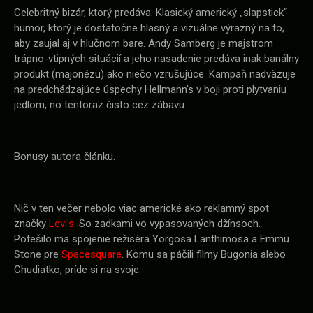
Celebritný bizár, ktorý predáva: Klasický americký „slapstick“
humor, ktorý je dostatočne hlasný a vizuálne výrazný na to,
aby zaujal aj v hlučnom bare. Andy Samberg je majstrom
trápno-vtipných situácií a jeho nasadenie predáva inak banálny
produkt (majonézu) ako niečo vzrušujúce. Kampaň nadväzuje
na predchádzajúce úspechy Hellmann's v boji proti plytvaniu
jedlom, no tentoraz čisto cez zábavu.
Bonusy autora článku.
Nič v ten večer nebolo viac americké ako reklamný spot
značky
Levi’s
. So zadkami vo vypasovaných džínsoch.
Potešilo ma spojenie režiséra Yorgosa Lanthimosa a Emmu
Stone pre
Spacesquare
. Komu sa páčili filmy Bugonia alebo
Chudiatko, príde si na svoje.