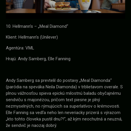
10. Hellmann’s – „Meal Diamond“
Klient: Hellmann’s (Unilever)
Agentúra: VML
Hrajú: Andy Samberg, Elle Fanning
Andy Samberg sa prevtelil do postavy „Meal Diamonda“
(paródia na speváka Neila Diamonda) v trblietavom overale. S
plnou vážnosťou spieva epickú milostnú baladu obyčajnému
sendviču s majonézou, pričom text piesne je plný
nezmyselných, no rýmujúcich sa superlatívov o krémovosti.
Elle Fanning sa vedľa neho len neveriacky prizerá s výrazom
„kto tohto človeka pustil dnu?!“, až kým neochutná a neuzná,
že sendvič je naozaj dobrý.