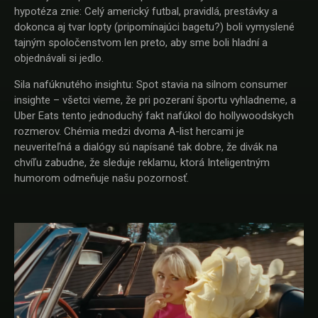
hypotéza znie: Celý americký futbal, pravidlá, prestávky a
dokonca aj tvar lopty (pripomínajúci bagetu?) boli vymyslené
tajným spoločenstvom len preto, aby sme boli hladní a
objednávali si jedlo.
Sila nafúknutého insightu: Spot stavia na silnom consumer
insighte – všetci vieme, že pri pozeraní športu vyhladneme, a
Uber Eats tento jednoduchý fakt nafúkol do hollywoodskych
rozmerov. Chémia medzi dvoma A-list hercami je
neuveriteľná a dialógy sú napísané tak dobre, že divák na
chvíľu zabudne, že sleduje reklamu, ktorá Inteligentným
humorom odmeňuje našu pozornosť.