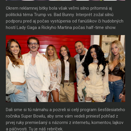
Okrem reklamnej bitky bola však veľmi silno prítomná aj
politická téma Trump vs. Bad Bunny. Interprét zožal silnú
podporu pred aj počas vystúpenia od fanúšikov či hudobných
hostí Lady Gaga a Rickyho Martina počas half-time show.
Dali sme si tú námahu a pozreli si celý program šesťdesiateho
ročníka Super Bowlu, aby sme vám vedeli priniesť pohľad z
prvej ruky premiešaný s názormi z internetu, komentov, lajkov
a páčivosti. Tu je náš rebríček.