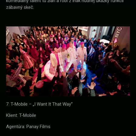
komediálny talent tu žiari a robí z inak nudnej ukážky funkcií
zábavný skeč.
7. T-Mobile – „I Want It That Way“
Klient: T-Mobile
Agentúra: Panay Films