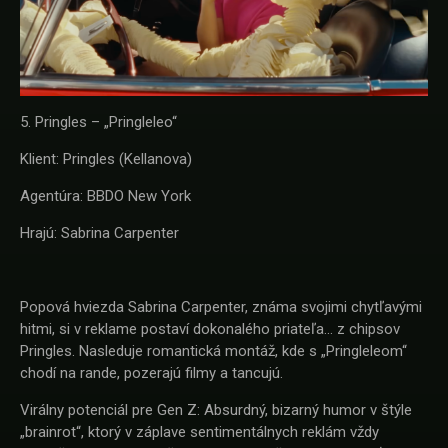
5. Pringles – „Pringleleo“
Klient: Pringles (Kellanova)
Agentúra: BBDO New York
Hrajú: Sabrina Carpenter
Popová hviezda Sabrina Carpenter, známa svojimi chytľavými
hitmi, si v reklame postaví dokonalého priateľa... z chipsov
Pringles. Nasleduje romantická montáž, kde s „Pringleleom“
chodí na rande, pozerajú filmy a tancujú.
Virálny potenciál pre Gen Z: Absurdný, bizarný humor v štýle
„brainrot“, ktorý v záplave sentimentálnych reklám vždy