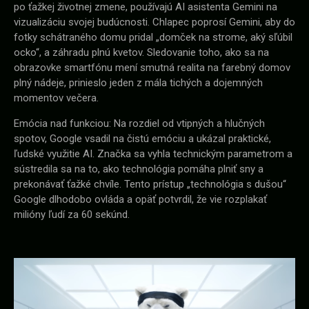
po ťažkej životnej zmene, používajú AI asistenta Gemini na
vizualizáciu svojej budúcnosti. Chlapec poprosí Gemini, aby do
fotky schátraného domu pridal „domček na strome, aký sľúbil
ocko“, a záhradu plnú kvetov. Sledovanie toho, ako sa na
obrazovke smartfónu mení smutná realita na farebný domov
plný nádeje, prinieslo jeden z mála tichých a dojemných
momentov večera.
Emócia nad funkciou: Na rozdiel od vtipných a hlučných
spotov, Google vsadil na čistú emóciu a ukázal praktické,
ľudské využitie AI. Značka sa vyhla technickým parametrom a
sústredila sa na to, ako technológia pomáha plniť sny a
prekonávať ťažké chvíle. Tento prístup „technológia s dušou“
Google dlhodobo ovláda a opäť potvrdil, že vie rozplakať
milióny ľudí za 60 sekúnd.