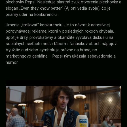
plechovky Pepsi. Nasleduje slastný zvuk otvorenia plechovky a
slogan „Even they know better“ (Aj oni vedia svoje), čo je
priamy úder na konkurenciu.
Umenie „trollovať“ konkurenciu: Je to návrat k agresívnej
porovnávacej reklame, ktorá v posledných rokoch chýbala.
Spot je drzý, provokatívny a okamžite vyvoláva diskusiu na
sociálnych sieťach medzi tábormi fanúšikov oboch nápojov.
Využitie cudzieho symbolu je právne na hrane, no
marketingovo geniálne – Pepsi tým ukázala sebavedomie a
humor.