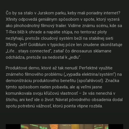
Čo by sa stalo v Jurskom parku, keby mali poriadny internet?
Xfinity odpovedá geniálnym spôsobom v spote, ktorý vyzerá
ako plnohodnotný filmový trailer. Vidíme známu scénu, kde sa
T-Rex blíži k ohrade a napätie stúpa, no tentoraz ploty
nezlyhajú, pretože cloudový systém beží na stabilnej sieti
Xfinity. Jeff Goldblum v typickej póze len znudene skonštatuje
„Life... stays connected“, zatiaľ čo dinosaurus sklamane
odchádza, pretože sa nedostal k „jedlu“.
Produktové demo, ktoré až tak nenudí: Perfektné využitie
známeho filmového problému („vypadla elektrina/systém“) na
demonštráciu produktového benefitu (spoľahlivosť). Značka
týmto spôsobom nielen pobavila, ale aj veľmi jasne
komunikovala svoju kľúčovú vlastnosť – že vás nenechá v
štichu, ani keď ide o život. Návrat pôvodného obsadenia dodal
spotu potrebnú vážnosť, ktorú pointa vtipne rozbila.