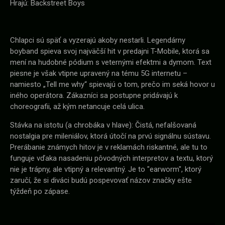
Hrajú: Backstreet Boys
Chlapci sú späť a vyzerajú akoby nestarli. Legendárny
boyband spieva svoj najväčší hit v predajni T-Mobile, ktorá sa
mení na hudobné pódium s veternými efektmi a dymom. Text
piesne je však vtipne upravený na tému 5G internetu –
namiesto „Tell me why“ spievajú o tom, prečo im seká hovor u
iného operátora. Zákazníci sa postupne pridávajú k
choreografii, až kým netancuje celá ulica.
Stávka na istotu (a chrobáka v hlave): Čistá, nefalšovaná
nostalgia pre mileniálov, ktorá útočí na prvú signálnu sústavu.
Prerábanie známych hitov je v reklamách riskantné, ale tu to
funguje vďaka nasadeniu pôvodných interpretov a textu, ktorý
nie je trápny, ale vtipný a relevantný. Je to "earworm", ktorý
zaručí, že si diváci budú pospevovať názov značky ešte
týždeň po zápase.