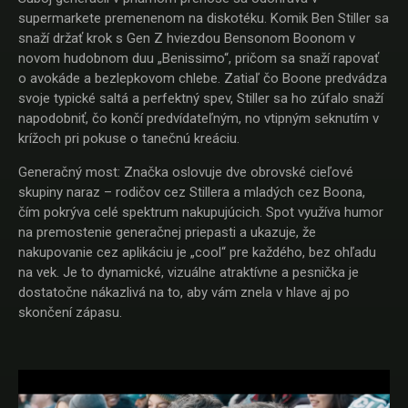
supermarkete premenenom na diskotéku. Komik Ben Stiller sa
snaží držať krok s Gen Z hviezdou Bensonom Boonom v
novom hudobnom duu „Benissimo“, pričom sa snaží rapovať
o avokáde a bezlepkovom chlebe. Zatiaľ čo Boone predvádza
svoje typické saltá a perfektný spev, Stiller sa ho zúfalo snaží
napodobniť, čo končí predvídateľným, no vtipným seknutím v
krížoch pri pokuse o tanečnú kreáciu.
Generačný most: Značka oslovuje dve obrovské cieľové
skupiny naraz – rodičov cez Stillera a mladých cez Boona,
čím pokrýva celé spektrum nakupujúcich. Spot využíva humor
na premostenie generačnej priepasti a ukazuje, že
nakupovanie cez aplikáciu je „cool“ pre každého, bez ohľadu
na vek. Je to dynamické, vizuálne atraktívne a pesnička je
dostatočne nákazlivá na to, aby vám znela v hlave aj po
skončení zápasu.