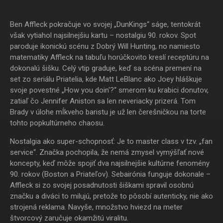
Ben Affleck pokračuje vo svojej „DunKings“ ságe, tentokrát
však vytiahol najsilnejšiu kartu – nostalgiu 90. rokov. Spot
paroduje ikonickú scénu z Dobrý Will Hunting, no namiesto
matematiky Affleck na tabuľu horúčkovito kreslí receptúru na
dokonalú šišku. Celý vtip graduje, keď sa scéna premení na
set zo seriálu Priatelia, kde Matt LeBlanc ako Joey hláškuje
svoje povestné „How you doin'?“ smerom ku krabici donutov,
zatiaľ čo Jennifer Aniston sa len neveriacky prizerá. Tom
Brady v úlohe mĺkveho baristu je už len čerešničkou na torte
tohto popkultúrneho chaosu.
Nostalgia ako super-schopnosť: Je to master class v tzv. „fan
service“. Značka pochopila, že nemá zmysel vymýšľať nové
koncepty, keď môže spojiť dva najsilnejšie kultúrne fenomény
90. rokov (Boston a Priateľov). Sebairónia funguje dokonale –
Affleck si zo svojej posadnutosti šiškami spravil osobnú
značku a diváci to milujú, pretože to pôsobí autenticky, nie ako
strojená reklama. Navyše, množstvo hviezd na meter
štvorcový zaručuje okamžitú viralitu.