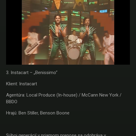
3. Instacart – „Benissimo“
Klient: Instacart
Agentúra: Local Produce (In-house) / McCann New York /
BBDO
Hrajú: Ben Stiller, Benson Boone
Súboj generácií v priamom prenose sa odohráva v