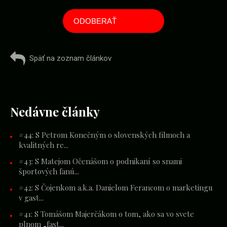
Späť na zoznam článkov
Nedávne články
#44: S Petrom Konečným o slovenských filmoch a
kvalitných re...
#43: S Matejom Očenášom o podnikaní so snami
športových fanú...
#42: S Čojenkom a.k.a. Danielom Ferancom o marketingu
v gast...
#41: S Tomášom Majerčákom o tom, ako sa vo svete
plnom „fast...