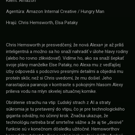
Klient: Amazon
Agentúra: Amazon Internal Creative / Hungry Man
Hrajú: Chris Hemsworth, Elsa Pataky
Chris Hemsworth je presvedčený, že nová Alexa+ je až príliš
inteligentná a možno sa ho snaží nahradiť v úlohe hlavy rodiny
(alebo ho rovno zlikvidovať). Vidíme ho, ako sa snaží šepkať
svoje plány manželke Else Pataky, no Alexa mu z vedľajšej
izby odpovedá s podozrivo presnými detailmi a objedná mu
proteín skôr, než si Chris uvedomí, že mu došiel. Jeho
narastajúca paranoja v kontraste s pokojným hlasom Alexy
prilieva vodu na mlyn skvelej situačnej komike.
Obrátenie strachu na vtip: Ľudský strach z AI a straty
súkromia je tu pretavený do vtipu, čo je pre technologického
giganta odvážny, no účinný krok. Značka ukazuje, že
technológiu netreba brať smrteľne vážne a že aj tie „desivé“
funkcie sú v konečnom dôsledku užitočné. Hemsworthov