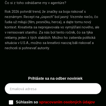
Čo si z toho odnášame my v agentúre?
Rok 2026 potvrdil trend, že značky sa boja riskovať s
neznámym. Recept na „úspech“ bol jasný: Vezmite niečo, čo
ľudia už milujú (film, pesničku, herca), a dajte tomu nový
kontext. Kreativita sa neprejavovala vo vymýšľaní nového, ale
v remixovaní starého. Za nás bol tento ročník, čo sa týka
reklamy, jeden z tých slabších. Možno ho zatienila politická
situácia v U.S.A., možno sa kreatívci naozaj báli riskovať a
nechceli si pohnevať autority.
Prihláste sa na odber noviniek
Súhlasím so
spracovaním osobných údajov