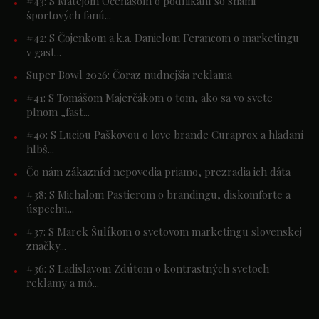
#43: S Matejom Očenášom o podnikaní so snami
športových fanú...
#42: S Čojenkom a.k.a. Danielom Ferancom o marketingu
v gast...
Super Bowl 2026: Čoraz nudnejšia reklama
#41: S Tomášom Majerčákom o tom, ako sa vo svete
plnom „fast...
#40: S Luciou Paškovou o love brande Curaprox a hľadaní
hlbš...
Čo nám zákazníci nepovedia priamo, prezradia ich dáta
#38: S Michalom Pastierom o brandingu, diskomforte a
úspechu...
#37: S Marek Šulíkom o svetovom marketingu slovenskej
značky...
#36: S Ladislavom Zdútom o kontrastných svetoch
reklamy a mó...