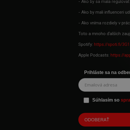
- Ako by sa mala regulovať
- Ako by mali influenceri udr
- Ako vníma rozdiely v pr
Toto a mnoho ďalších zauj
Spotify:
https://spoti.fi/3
Apple Podcasts:
https://a
Prihláste sa na odbe
Súhlasím so
spr