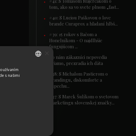
#41: S Tomášom Majerčákom o
tom, ako sa vo svete plnom „fast...
#40: S Luciou Paškovou o love
brande Curaprox a hľadaní hlbš...
#39: 15 rokov s Bačom a
Honelníkom - O najdlhšie
fungujúcom ...
×
Čo nám zákazníci nepovedia
priamo, prezradia ich dáta
Používaním
SLOVAK
#38: S Michalom Pastierom o
de s našimi
brandingu, diskomforte a
CZECH
úspechu...
GERMAN
#37: S Marek Šulíkom o svetovom
ENGLISH
marketingu slovenskej značky...
edali Tonyho