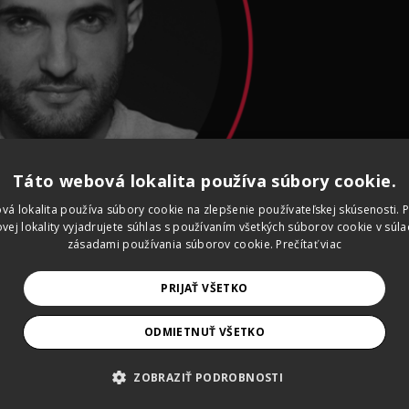
Táto webová lokalita používa súbory cookie.
vá lokalita používa súbory cookie na zlepšenie používateľskej skúsenosti. 
vej lokality vyjadrujete súhlas s používaním všetkých súborov cookie v súla
zásadami používania súborov cookie.
Prečítať viac
PRIJAŤ VŠETKO
u epizódu nášho podcastu Cieľovka, v ktorej sme vyspov
ODMIETNUŤ VŠETKO
ogera, cestovateľa, kreatívca a media konzultanta.
ZOBRAZIŤ PODROBNOSTI
li?