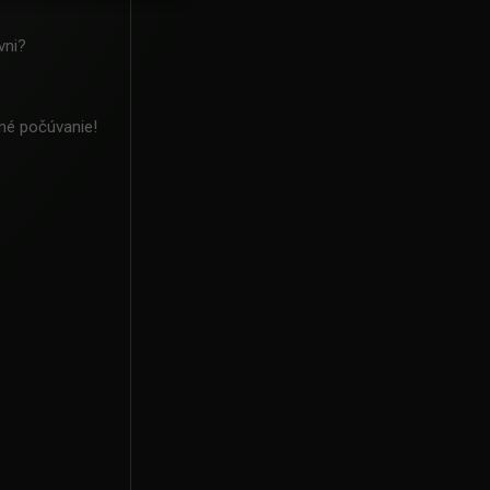
́vni?
né počúvanie!