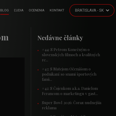
BLOG
ĽUDIA
OCENENIA
KONTAKT
BRATISLAVA - SK
om
Nedávne články
#44: S Petrom Konečným o
slovenských filmoch a kvalitných
re...
#43: S Matejom Očenášom o
podnikaní so snami športových
fanú...
#42: S Čojenkom a.k.a. Danielom
Ferancom o marketingu v gast...
Super Bowl 2026: Čoraz nudnejšia
reklama