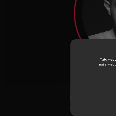
Táto webo
našej webo
Vypočujte si najnovši
Dúbravca – známeho bl
Čo všetko sme sa dozvede