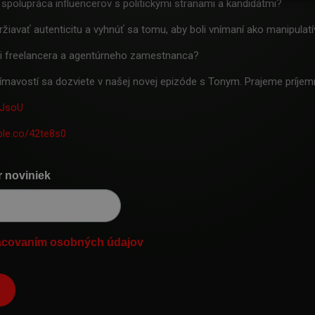
 spolupráca influencerov s politickými stranami a kandidátmi?
žiavať autenticitu a vyhnúť sa tomu, aby boli vnímaní ako manipulati
áci freelancera a agentúrneho zamestnanca?
ímavostí sa dozviete v našej novej epizóde s Tonym. Prajeme príjem
G1JsoU
pple.co/42te8s0
r noviniek
acovaním osobných údajov