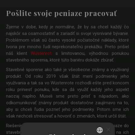
Pošlite svoje peniaze pracovať
Žijeme v dobe, kedy je normálne, že by sa chcel každý čo
najskôr sa osamostatniť a zariadiť si svoje vysnívané bývanie.
Problémom však sú často vysoké počiatočné náklady, ktoré
tvoria pre mnoho ľudí neprekonateľnú prekážku. Preto prišiel
náš klient
Wüstenrot
s limitovanou, výhodnou ponukou
stavebného sporenia, ktoré túto bariéru dokáže zbúrať.
Stavebné sporenie ako také je všeobecne známy a využívaný
produkt. Od roku 2019 však štát mení podmienky jeho
využívania a tak sa vo Wüstenrote rozhodli ešte pred koncom
roku priniesť ponuku, kde sa dá využiť každý jeho aspekt
naozaj naplno. Museli sme preto prísť s nápadom, ako
odkomunikovať známy produkt dostatočne zaujímavo na to,
aby si chceli ľudia pozrieť jeho podmienky. Pritom sme ich
však nechceli stresovať a hovoriť o zmenách, ktoré určil štát.
Riešením bolo ukázať ľuďom, že keď vložia svoje peniaze do
×
stavebného sporenia, tie začnú v okamihu pracovať na ich