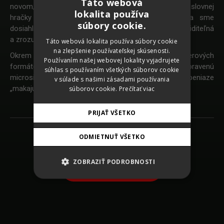
Táto webová
novom, vysnívanom bývaní. Kombináciou jednoduchej slovnej
lokalita používa
hračky a pútavého, čistého vizuálneho zobrazenia sme
SLOVAK
súbory cookie.
dosiahli želaný efekt a komunikácia bola dostatočne viditeľná
CZECH
a zrozumiteľná.
Táto webová lokalita používa súbory cookie
na zlepšenie používateľskej skúsenosti.
GERMAN
Okrem OOH sme vizuály rozpohybovali aj v bannerových
Používaním našej webovej lokality vyjadrujete
formátoch a kampaň sme smerovali na špeciálne pripravenú
ENGLISH
súhlas s používaním všetkých súborov cookie
microsite stránku, kde návštevníci mohli vidieť, ako peniaze
v súlade s našimi zásadami používania
„makajú“ a zároveň sa dozvedeli všetky info o ponuke.
súborov cookie.
Prečítať viac
PRIJAŤ VŠETKO
ODMIETNUŤ VŠETKO
Späť na zoznam prác
ZOBRAZIŤ PODROBNOSTI
SHARE