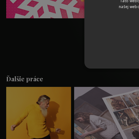
Táto webo
našej webo
Ďalšie práce