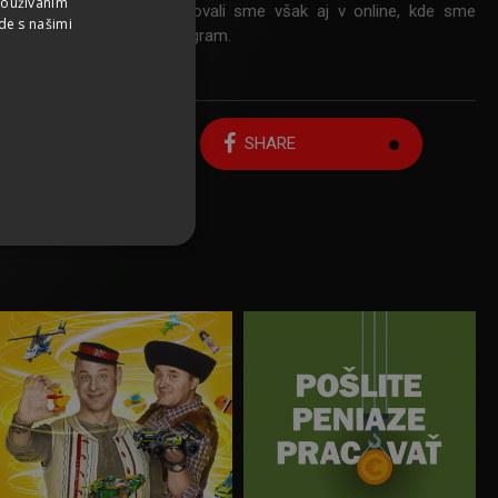
Používaním
SLOVAK
oorové formáty. Komunikovali sme však aj v online, kde sme
de s našimi
lne siete, Facebook a Instagram.
CZECH
GERMAN
ENGLISH
Späť na zoznam prác
SHARE