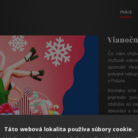
PRÁCE
Vianočn
Čo nám chýba
rozhodli oslov
spomaliť. Hea
pokojné nákupy
v Poluse.
Rovnako sme p
pripravilo p
obdobia sú via
dekorácií a d
rámci Mikuláša
nezbedníci.
Táto webová lokalita používa súbory cookie.
Vizuály sme t