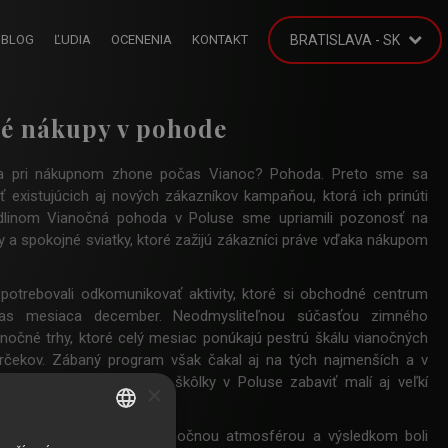
BLOG
ĽUDIA
OCENENIA
KONTAKT
BRATISLAVA - SK
é nákupy v pohode
 pri nákupnom zhone počas Vianoc? Pohoda. Preto sme sa
iť existujúcich aj nových zákazníkov kampaňou, ktorá ich prinúti
dlinom Vianočná pohoda v Poluse sme upriamili pozonosť na
 a spokojné sviatky, ktoré zažijú zákazníci práve vďaka nákupom
otrebovali odkomunikovať aktivity, ktoré si obchodné centrum
očas mesiaca december. Neodmysliteľnou súčasťou zimného
nočné trhy, ktoré celý mesiac ponúkajú pestrú škálu vianočných
arčekov. Zábaný program však čakal aj na tých najmenších a v
 sa prišli do Čertovskej škôlky v Poluse zabaviť malí aj veľkí
×
eda navrhli s veselou vianočnou atmosférou a výsledkom boli