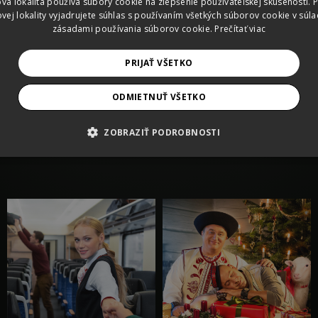
vá lokalita používa súbory cookie na zlepšenie používateľskej skúsenosti. 
primárne outd
vej lokality vyjadrujete súhlas s používaním všetkých súborov cookie v súla
využívali sociá
zásadami používania súborov cookie.
Prečítať viac
PRIJAŤ VŠETKO
ODMIETNUŤ VŠETKO
ZOBRAZIŤ PODROBNOSTI