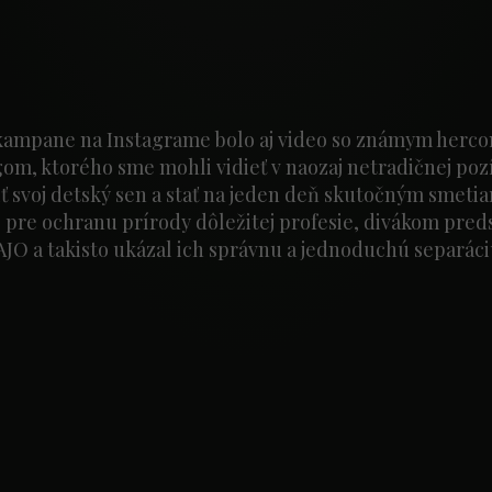
kampane na Instagrame bolo aj video so známym herco
m, ktorého sme mohli vidieť v naozaj netradičnej pozíc
ť svoj detský sen a stať na jeden deň skutočným smet
 pre ochranu prírody dôležitej profesie, divákom preds
AJO a takisto ukázal ich správnu a jednoduchú separáci