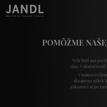
POMÔŽME NAŠEJ
Veľa ľudí má poci
činy. V skutočnost
V najnovšej ka
dizajnom mliek R
zákazníci aj po zm