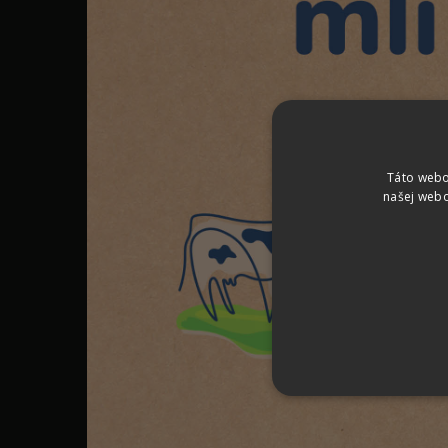
Táto webo
našej webo