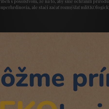
ríbeh s posolstvom, že na to, aby sme ochránili prírod
superhrdinovia, ale stačí začať rozmýšľať mliEKOlogick