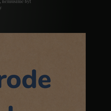
u, nemusíme byť
y