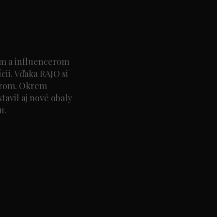
m a influencerom
ii. Vďaka RAJO si
iarom. Okrem
tavil aj nové obaly
u.