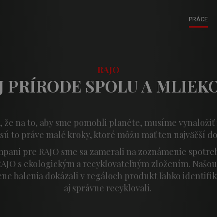
PRÁCE
RAJO
 PRÍRODE SPOLU A MLIEKO
t, že na to, aby sme pomohli planéte, musíme vynaložiť 
i sú to práve malé kroky, ktoré môžu mať ten najväčší do
mpani pre RAJO sme sa zamerali na zoznámenie spotre
AJO s ekologickým a recyklovateľným zložením. Našou
ene balenia dokázali v regáloch produkt ľahko identifik
aj správne recyklovali.