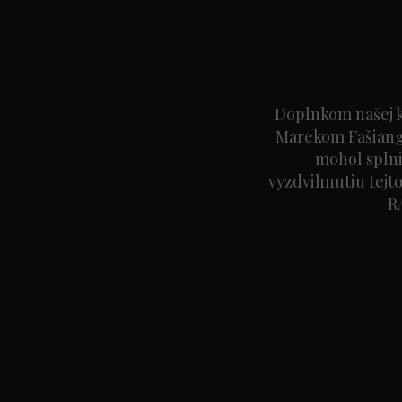
Doplnkom našej 
Marekom Fašiango
mohol splni
vyzdvihnutiu tejto
R