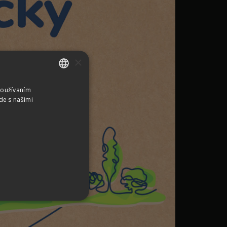
×
Používaním
SLOVAK
de s našimi
CZECH
GERMAN
ENGLISH