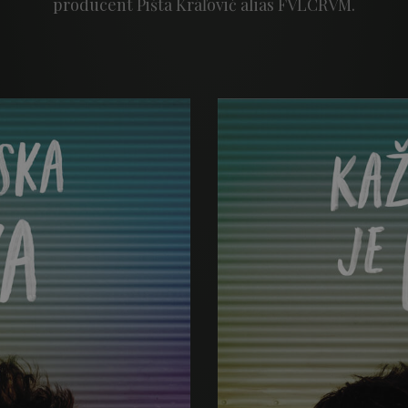
producent Pišta Kráľovič alias FVLCRVM.