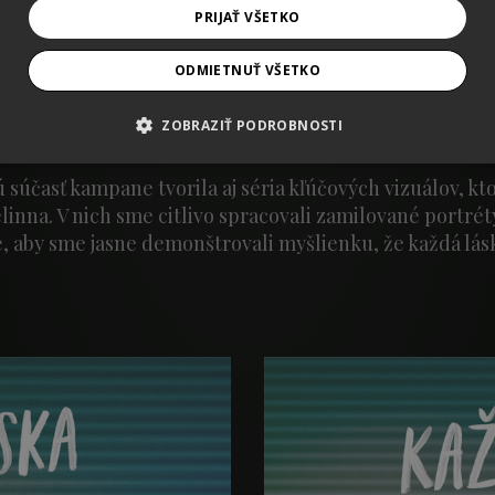
PRIJAŤ VŠETKO
ODMIETNUŤ VŠETKO
ZOBRAZIŤ PODROBNOSTI
súčasť kampane tvorila aj séria kľúčových vizuálov, kt
linna. V nich sme citlivo spracovali zamilované portrét
e, aby sme jasne demonštrovali myšlienku, že každá láska