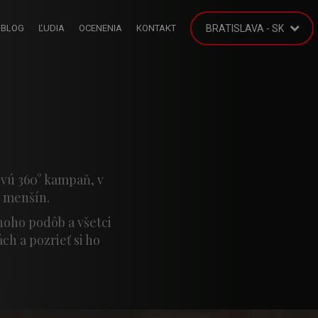
BLOG
ĽUDIA
OCENENIA
KONTAKT
BRATISLAVA - SK
vú 360° kampaň, v
e menšín.
noho podôb a všetci
h a pozrieť si ho