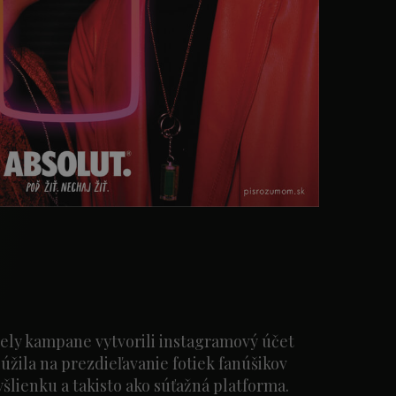
ly kampane vytvorili instagramový účet
slúžila na prezdieľavanie fotiek fanúšikov
lienku a takisto ako súťažná platforma.