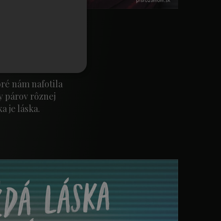
ENGLISH
oré nám nafotila
y párov rôznej
 je láska.