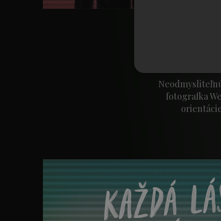
Neodmysliteľnú 
fotografka We
orientáci