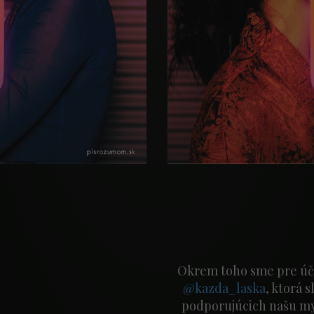
Okrem toho sme pre úče
@kazda_laska
, ktorá 
podporujúcich našu myš