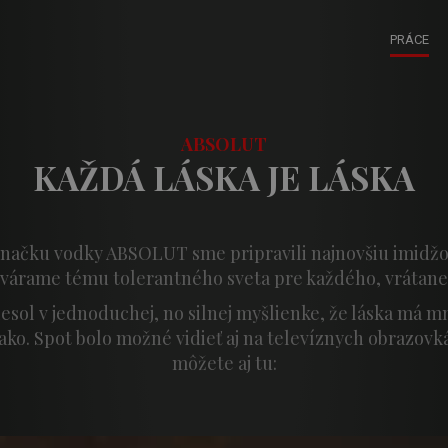
PRÁCE
ABSOLUT
KAŽDÁ LÁSKA JE LÁSKA
načku vodky ABSOLUT sme pripravili najnovšiu imidžo
tvárame tému tolerantného sveta pre každého, vrátan
iesol v jednoduchej, no silnej myšlienke, že láska má m
ko. Spot bolo možné vidieť aj na televíznych obrazovkác
môžete aj tu: