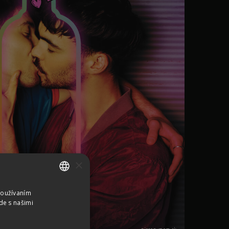
×
Používaním
SLOVAK
de s našimi
CZECH
GERMAN