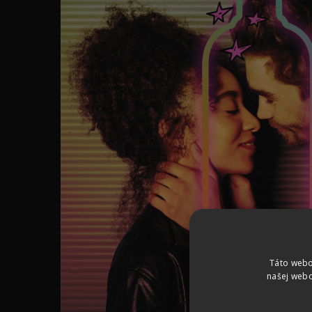
Táto webo
našej webo