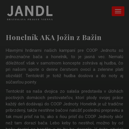
Honelník AKA Jožin z Bažin
Hlavnými hrdinami našich kampaní pre COOP Jednotu sú
jednoznačne bača a honelník, to je jasná vec. Nemalú
dôležitosť však v samotnom koncepte zohráva aj hudba, čo
pri našom spote o denne čerstvom ovocí a zelenine platí
obzvlášť. Tentokrát je totiž hudba doslova a do noty aj
súčasťou pointy.
Tentokrát sa naša dvojica zo salaša predstavila v úlohách
poctivých domácich pestovateľov, ktorí plody svojej práce
každý deň dodávajú do COOP Jednoty. Honelník je už tradične
pribrzdený, takže nestihne bačovi naložiť poslednú prepravku a
tak musí prísť na to, ako s ňou prísť do COOP Jednoty skôr
než tam dorazí bača. Lebo keby to nestihol, možno by od