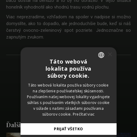
baču dostal na bendžo a to by ho dorazilo. V tejto situácii
honelník vyhodnotil ako vhodnú trasu vodnú plochu.
Viac neprezradíme, vzhľadom na spoiler v nadpise si možno
domyslíte, ako to dopadlo, ale jednoduchšie bude, keď si náš
čerstvý ovocno-zeleninový spot pozriete. Jednoznačne so
zapnutým zvukom.
×
Táto webová
lokalita používa
Späť na zoznam prác
SLOVAK
súbory cookie.
CZECH
Táto webová lokalita používa súbory cookie
SHARE
na zlepšenie používateľskej skúsenosti.
GERMAN
Používaním našej webovej lokality vyjadrujete
ENGLISH
súhlas s používaním všetkých súborov cookie
v súlade s našimi zásadami používania
súborov cookie.
Prečítať viac
Ďalšie práce
PRIJAŤ VŠETKO