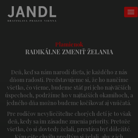
Plamienok
RADIKÁLNE ZMENIŤ ŽELANIA
Deň, keď sa nám narodí dieťa, je každého z nás
dňom radosti. Predstavujeme si, že ho naučíme
všetko, čo vieme, budeme stáť pri jeho najväčších
úspechoch, podržíme ho v najťažších okamihoch, a
jedného dňa možno budeme kočíkovať aj vnúčatá.
Pre rodičov nevyliečiteľne chorých detí je to však
deň, kedy sa im zásadne zmenia priority. Pretože
všetko, čo si dovtedy želali, prestáva byť dôležité.
Kým ešte chvíľu predtým si želali, aby z ich