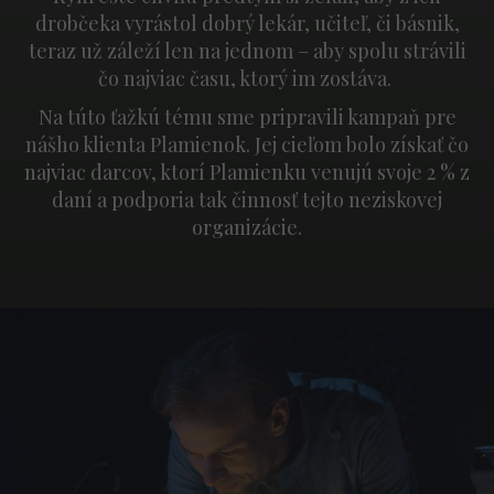
drobčeka vyrástol dobrý lekár, učiteľ, či básnik,
teraz už záleží len na jednom – aby spolu strávili
čo najviac času, ktorý im zostáva.
Na túto ťažkú tému sme pripravili kampaň pre
nášho klienta Plamienok. Jej cieľom bolo získať čo
najviac darcov, ktorí Plamienku venujú svoje 2 % z
daní a podporia tak činnosť tejto neziskovej
organizácie.