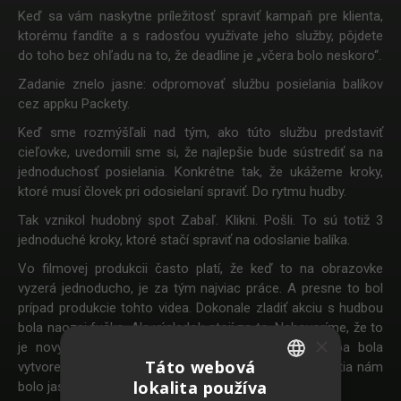
Keď sa vám naskytne príležitosť spraviť kampaň pre klienta,
ktorému fandíte a s radosťou využívate jeho služby, pôjdete
do toho bez ohľadu na to, že deadline je „včera bolo neskoro“.
Zadanie znelo jasne: odpromovať službu posielania balíkov
cez appku Packety.
Keď sme rozmýšľali nad tým, ako túto službu predstaviť
cieľovke, uvedomili sme si, že najlepšie bude sústrediť sa na
jednoduchosť posielania. Konkrétne tak, že ukážeme kroky,
ktoré musí človek pri odosielaní spraviť. Do rytmu hudby.
Tak vznikol hudobný spot Zabaľ. Klikni. Pošli. To sú totiž 3
jednoduché kroky, ktoré stačí spraviť na odoslanie balíka.
Vo filmovej produkcii často platí, že keď to na obrazovke
vyzerá jednoducho, je za tým najviac práce. A presne to bol
prípad produkcie tohto videa. Dokonale zladiť akciu s hudbou
bola naozaj fuška. Ale výsledok stojí za to. Nehovoríme, že to
×
je nový Baby Driver, ale tesne. Mimochodom, hudba bola
Táto webová
vytvorená špeciálne pre tento spot, a od prvého počutia nám
lokalita používa
bolo jasné, že to bude namotávka.
SLOVAK