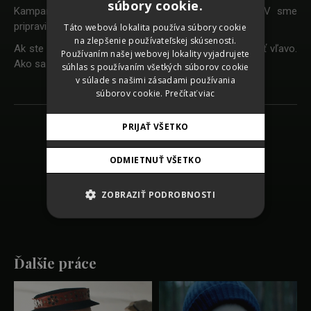
súbory cookie.
Kampaň beží od októbra prevažne v online. Pre TV sme
CZECH
pripravili skrátenú, sponzorskú verziu.
Táto webová lokalita používa súbory cookie
na zlepšenie používateľskej skúsenosti.
GERMAN
Ak ste náš spot pre Packetu ešte nevideli, stačí kliknúť vľavo.
Používaním našej webovej lokality vyjadrujete
Ako sa vám páči? Tiež vám ostala hudba v hlave?
ENGLISH
súhlas s používaním všetkých súborov cookie
v súlade s našimi zásadami používania
súborov cookie.
Prečítať viac
PRIJAŤ VŠETKO
Späť na zoznam prác
ODMIETNUŤ VŠETKO
SHARE
ZOBRAZIŤ PODROBNOSTI
Ďalšie práce