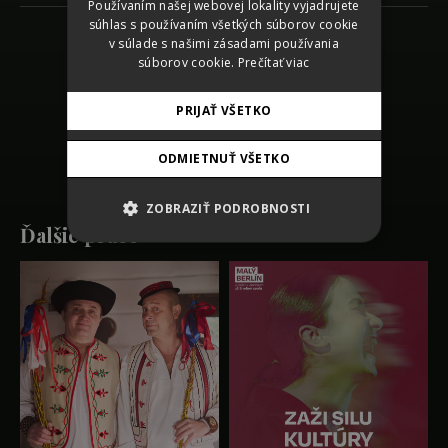
Používaním našej webovej lokality vyjadrujete
ENGLISH
súhlas s používaním všetkých súborov cookie
v súlade s našimi zásadami používania
Späť na zoznam prác
súborov cookie.
Prečítať viac
SHARE
PRIJAŤ VŠETKO
ODMIETNUŤ VŠETKO
ZOBRAZIŤ PODROBNOSTI
Ďalšie práce