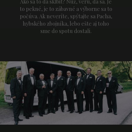
Ako sa to dá skĺbiť? Nuž, veru, dá sa. Je
to pekné, je to zábavné a výborne sa to
počúva. Ak neveríte, spýtajte sa Pacha,
hybského zbojníka, lebo ešte aj toho
sme do spotu dostali.