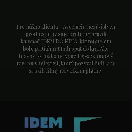
Pre nášho klienta – Asociáciu nezávislých
producentov sme preto pripravili
kampaň IDEM DO KINA, ktorej cieľom
bolo pritiahnuť ľudí späť do kín. Ako
hlavný formát sme využili 5-sekundový
tag-on v televízii, ktorý pozýval ľudí, aby
si užili filmy na veľkom plátne.