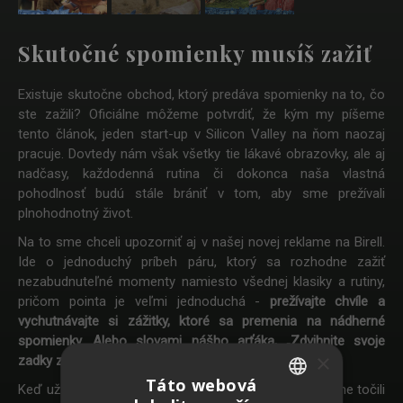
Skutočné spomienky musíš zažiť
Existuje skutočne obchod, ktorý predáva spomienky na to, čo
ste zažili? Oficiálne môžeme potvrdiť, že kým my píšeme
tento článok, jeden start-up v Silicon Valley na ňom naozaj
pracuje. Dovtedy nám však všetky tie lákavé obrazovky, ale aj
nadčasy, každodenná rutina či dokonca naša vlastná
pohodlnosť budú stále brániť v tom, aby sme prežívali
plnohodnotný život.
Na to sme chceli upozorniť aj v našej novej reklame na Birell.
Ide o jednoduchý príbeh páru, ktorý sa rozhodne zažiť
nezabudnuteľné momenty namiesto všednej klasiky a rutiny,
pričom pointa je veľmi jednoduchá -
prežívajte chvíle a
vychutnávajte si zážitky, ktoré sa premenia na nádherné
spomienky. Alebo slovami nášho arťáka, „Zdvihnite svoje
×
zadky z gauču a bežte von“.
Táto webová
Keď už hovoríme o skvelých spomienkach, reklamu sme točili