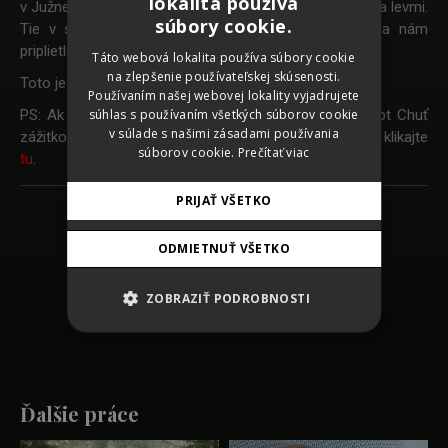
lokalita používa
v Južnej Afrike spolu s tučniakmi, byvolmi, leopardami a levmi.
SLOVAK
súbory cookie.
Tie v spote síce neuvidíte, ale na kľúčový vizuál sa nám
CZECH
priplietla aspoň jedna veverička.
Táto webová lokalita používa súbory cookie
na zlepšenie používateľskej skúsenosti.
GERMAN
Toto je len začiatok, ďalšie pekné veci sú už na ceste.
Používaním našej webovej lokality vyjadrujete
ENGLISH
súhlas s používaním všetkých súborov cookie
PS: Ak si chcete prečítať, ako vznikal kreatívny koncept Chuť
v súlade s našimi zásadami používania
zážitkov, ktorý má ambíciu spraviť z Birellu lovebrand, klikajte
súborov cookie.
Prečítať viac
tu
.
PRIJAŤ VŠETKO
Späť na zoznam prác
ODMIETNUŤ VŠETKO
SHARE
ZOBRAZIŤ PODROBNOSTI
Ďalšie práce