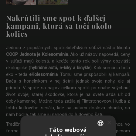
Nakrútili sme spot k ďalšej
kampani, ktorá sa točí okolo
kolies
Jednou z populárnych spotrebiteľských súťaží nášho klienta
COOP Jednota je Kolesománia
. Ako už názov napovedá, ceny
v súťaži majú kolesá, a keďže tento rok boli výhry obzvlášť
ekologické (
hybridné autá, e-biky a bicykle
), Kolesománia bola
eko - teda
eKolesománia
. Tomu sme prispôsobili aj kampaň.
Bača s honelníkom v nej šetrili jednak svoje nohy, ale aj
prírodu. V spote sa najprv celkom spotili pri snahe vdýchnuť
život svojej starej škodovke, ktorá je na svete azda už od
doby kamennej. Možno teda zažila aj Flintstonovcov. Hudba z
tohto kultového seriálu, kde sa autami doslova chodilo, sa
nám hodila, tak sme ju nahodili do ľudového šatu.
×
Tradične vtipnému TV spotu sme splodili aj súrodenca vo
Táto webová
forme tradične vtipného rozhlasového spotu. Vo vykúpenom