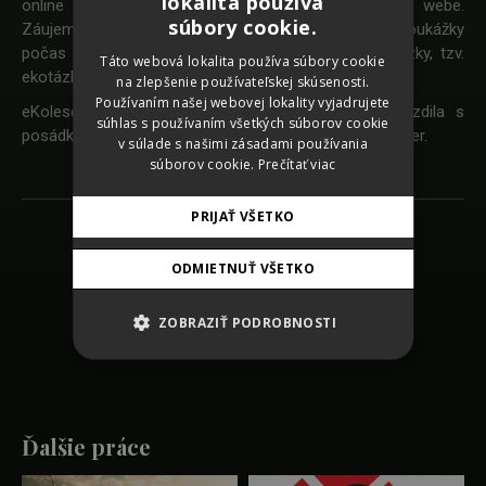
lokalita používa
online priestore dostala svoj priestor aj súťaž na webe.
SLOVAK
súbory cookie.
Záujemci o ďalší e-bike, hoverboard a nákupné poukážky
CZECH
počas dvoch týždňov denne odpovedali na eko otázky, tzv.
Táto webová lokalita používa súbory cookie
ekotázky.
na zlepšenie používateľskej skúsenosti.
GERMAN
Používaním našej webovej lokality vyjadrujete
eKolesománia prebehla bez nehody a v cieli zabrzdila s
ENGLISH
súhlas s používaním všetkých súborov cookie
posádkou nových majiteľov krásnych ekolesových výhier.
v súlade s našimi zásadami používania
súborov cookie.
Prečítať viac
PRIJAŤ VŠETKO
Späť na zoznam prác
ODMIETNUŤ VŠETKO
SHARE
ZOBRAZIŤ PODROBNOSTI
Ďalšie práce