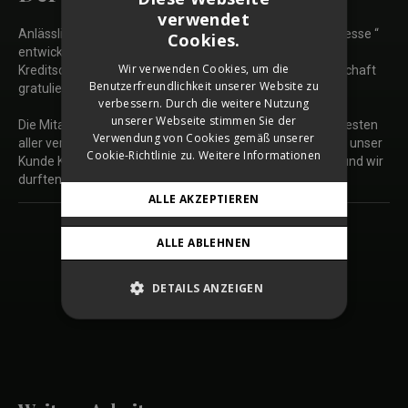
verwendet
SLOVAK
Anlässlich zum 170. Geburtstag der Tageszeitung „die Presse “
Cookies.
entwickelten wir eine ganzseitige Anzeige für den
CZECH
Wir verwenden Cookies, um die
Kreditschutzverband – KSV1870. Der Watchdog der Wirtschaft
Benutzerfreundlichkeit unserer Website zu
GERMAN
gratuliert dem Watchdog der Demokratie zum 170iger.
verbessern. Durch die weitere Nutzung
ENGLISH
unserer Webseite stimmen Sie der
Die Mitarbeiter der Presse jurierten unsere Anzeige zur Besten
Verwendung von Cookies gemäß unserer
aller veröffentlichten Gratulationsanzeigen. Dafür bekam unser
Cookie-Richtlinie zu.
Weitere Informationen
Kunde KSV1870 ein paar Gratisanzeigen für die Zukunft und wir
durften uns über viel Anerkennung freuen.
ALLE AKZEPTIEREN
ALLE ABLEHNEN
Zurück
DETAILS ANZEIGEN
SHARE