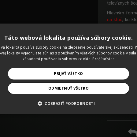
televíznych šo
Hlavným formá
na kľúč
, ku kt
teasingu sme 
notoricky znám
Táto webová lokalita používa súbory cookie.
Samotná kamp
vá lokalita používa súbory cookie na zlepšenie používateľskej skúsenosti. 
printovú aj ba
vej lokality vyjadrujete súhlas s používaním všetkých súborov cookie v súla
vrátane sociáln
zásadami používania súborov cookie.
Prečítať viac
Už prvé ohlasy
dostalo sa nám
PRIJAŤ VŠETKO
anonymných You
pomohli natoči
ODMIETNUŤ VŠETKO
Už teraz vyví
Hudbou Vesmí
ZOBRAZIŤ PODROBNOSTI