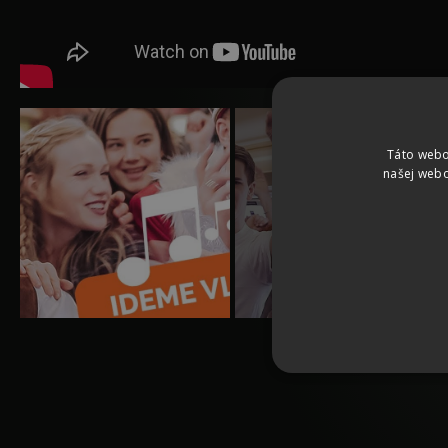
Táto webo
našej webo