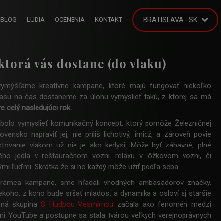
BLOG
ĽUDIA
OCENENIA
KONTAKT
BRATISLAVA - SK
ktorá vás dostane (do vlaku)
ymýšľame kreatívne kampane, ktoré majú fungovať niekoľko
času na čas dostaneme za úlohu vymyslieť takú, z ktorej sa má
e celý nasledujúci rok.
bolo vymyslieť komunikačný koncept, ktorý pomôže Železničnej
ovensko napraviť jej, nie príliš lichotivý, imidž, a zároveň povie
tovanie vlakom už nie je ako kedysi. Môže byť zábavné, plné
rého jedla v reštauračnom vozni, relaxu v lôžkovom vozni, či
vými ľuďmi. Skrátka že si ho každý môže užiť podľa seba.
í rámca kampane, sme hľadali vhodných ambasádorov značky.
ekoho, z koho bude sršať mladosť a dynamika a osloví aj staršie
obná skupina
S Hudbou Vesmírnou
začala ako fenomén medzi
mi YouTube a postupne sa stala tvárou veľkých verejnoprávnych