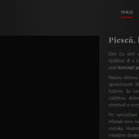
PRÁCE
Pieseň, 
Deň čo deň v
týždňov. A z 
stať
koncept pr
Našou úlohou 
spoločnosti Sl
ľuďom, že ces
zážitkov, dob
stretnutí s no
Pri vymýšľan
Hľadali sme ni
ročníky. Hud
mladými divák