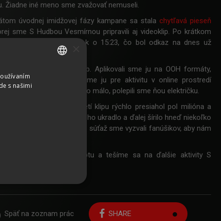
u. Žiadne iné meno sme zvažovať nemuseli.
tom úvodnej imidžovej fázy kampane sa stala
chytľavá pieseň
orej sme S Hudbou Vesmírnou pripravili aj videoklip. Po krátkom
ju odpremiérovali v piatok o 15:23, čo bol odkaz na dnes už
×
y prvý verš piesne.
aň mala množstvo podôb. Aplikovali sme ju na OOH formáty,
Používaním
SLOVAK
nnerovú reklamu, využili sme ju pre aktivitu v online prostredí
de s našimi
ych sietí. A aby toho nebolo málo, polepili sme ňou električku.
CZECH
 boli úžasné. Počet pozretí klipu rýchlo presiahol pol milióna a
GERMAN
 dokonca „pocty“, že nám ho ukradlo a ďalej šírilo hneď niekoľko
ENGLISH
Tube profilov. Cez online súťaž sme vyzvali fanúšikov, aby nám
ť aj
ich verziu piesne.
jame pokračovanie konceptu a tešíme sa na ďalšie aktivity S
rnou.
Späť na zoznam prác
SHARE