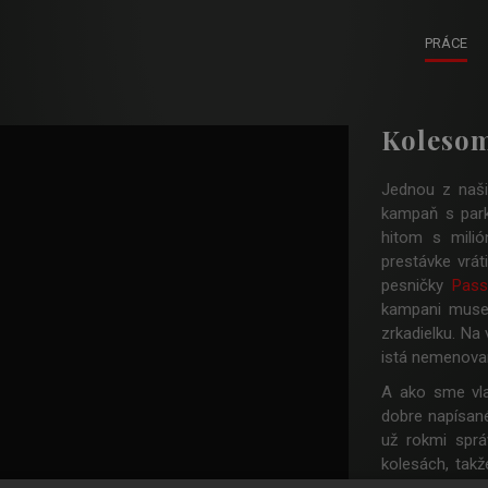
PRÁCE
Kolesom
Jednou z naši
kampaň s park
hitom s milió
prestávke vrát
pesničky
Pass
kampani musel
zrkadielku. Na
istá nemenova
A ako sme vla
dobre napísan
už rokmi sprá
kolesách, takž