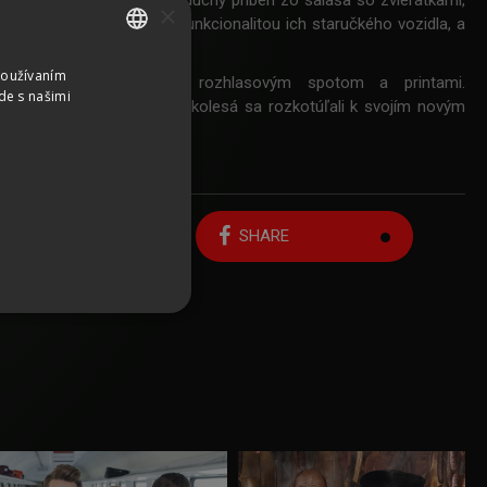
Vymysleli sme teda jednoduchý príbeh zo salaša so zvieratkami,
×
 Bačovi a Honelníkovi s funkcionalitou ich staručkého vozidla, a
Používaním
SLOVAK
už tradične podporili rozhlasovým spotom a printami.
de s našimi
a opäť podarila a víťazné kolesá sa rozkotúľali k svojím novým
CZECH
GERMAN
ENGLISH
Späť na zoznam prác
SHARE