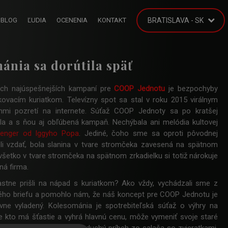
BLOG
ĽUDIA
OCENENIA
KONTAKT
BRATISLAVA - SK
ánia sa dorútila späť
ch najúspešnejších kampaní pre
COOP Jednotu
je bezpochyby
ovacím kuriatkom. Televízny spot sa stal v roku 2015 virálnym
nmi pozretí na internete. Súťaž COOP Jednoty sa po kratšej
ila a s ňou aj obľúbená kampaň. Nechýbala ani melódia kultovej
enger od Iggyho Popa
. Jediné, čoho sme sa oproti pôvodnej
i vzdať, bola slanina v tvare stromčeka zavesená na spätnom
 všetko v tvare stromčeka na spätnom zrkadielku si totiž nárokuje
ná firma.
stne prišli na nápad s kuriatkom? Ako vždy, vychádzali sme z
ého briefu a pomohlo nám, že náš koncept pre COOP Jednotu je
vne vyladený. Kolesománia je spotrebiteľská súťaž o výhry na
e kto má šťastie a vyhrá hlavnú cenu, môže vymeniť svoje staré