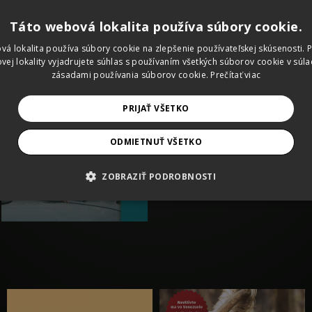
auto za nové. 
ktoré pomáhajú
Táto webová lokalita používa súbory cookie.
bolo to.
vá lokalita používa súbory cookie na zlepšenie používateľskej skúsenosti. 
Kampaň sme 
vej lokality vyjadrujete súhlas s používaním všetkých súborov cookie v súla
Kolesománia s
zásadami používania súborov cookie.
Prečítať viac
majiteľom.
PRIJAŤ VŠETKO
ODMIETNUŤ VŠETKO
ZOBRAZIŤ PODROBNOSTI