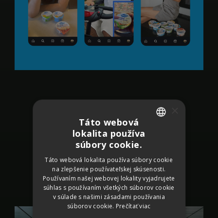
×
Toto všetko vyústilo do novej
Táto webová
kampane, ktorá prepája online
lokalita používa
SLOVAK
súbory cookie.
komunikácia spolu s offline na
CZECH
citylightoch po celom Slovensku.
Táto webová lokalita používa súbory cookie
na zlepšenie používateľskej skúsenosti.
GERMAN
Používaním našej webovej lokality vyjadrujete
ENGLISH
súhlas s používaním všetkých súborov cookie
v súlade s našimi zásadami používania
súborov cookie.
Prečítať viac