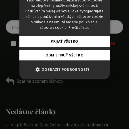
na zlepšenie používateľskej skúsenosti.
GERMAN
Používaním našej webovej lokality vyjadrujete
Prihláste sa na odber noviniek
ENGLISH
súhlas s používaním všetkých súborov cookie
v súlade s našimi zásadami používania
súborov cookie.
Prečítať viac
PRIJAŤ VŠETKO
Súhlasím so
spracovaním osobných údajov
ODMIETNUŤ VŠETKO
ZOBRAZIŤ PODROBNOSTI
Späť na zoznam článkov
Nedávne články
#44: S Petrom Konečným o slovenských filmoch a