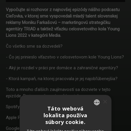
Vypočujte si rozhovor z najnovšej epizódy nášho podcastu
Cieľovka, v ktorej sme vyspovedali mladý talent slovenskej
reklamy Moniku Farkašovú – marketingovú strategičku
agentúry TRIAD a taktiež víťazku celosvetového kola Young
Lions 2022 v kategórii Media.
Čo všetko sme sa dozvedeli?
- Čo jej prinieslo víťazstvo v celosvetovom kole Young Lions?
- Aký je rozdiel v práci pre domáce a zahraničné agentúry?
- Ktorá kampaň, na ktorej pracovala je jej najobľúbenejšia?
Toto a mnoho ďalších zaujímavostí sa dozviete v tejto
epizóde. Prajeme príjemné počúvanie!
×
Spotify:
https://spoti.fi/3V2r8jC
Táto webová
lokalita používa
SLOVAK
Apple Podcasts:
https://bit.ly/3yPKYH6
súbory cookie.
CZECH
Google Podcasts:
https://bit.ly/3KqDnBG
Táto webová lokalita používa súbory cookie