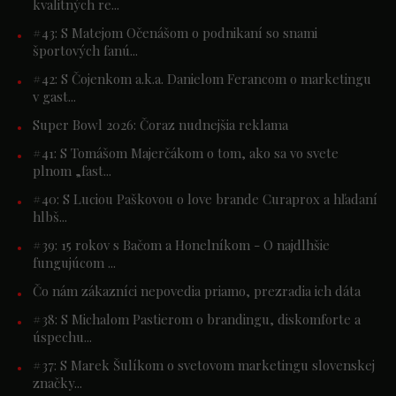
kvalitných re...
#43: S Matejom Očenášom o podnikaní so snami
športových fanú...
#42: S Čojenkom a.k.a. Danielom Ferancom o marketingu
v gast...
Super Bowl 2026: Čoraz nudnejšia reklama
#41: S Tomášom Majerčákom o tom, ako sa vo svete
plnom „fast...
#40: S Luciou Paškovou o love brande Curaprox a hľadaní
hlbš...
#39: 15 rokov s Bačom a Honelníkom - O najdlhšie
fungujúcom ...
Čo nám zákazníci nepovedia priamo, prezradia ich dáta
#38: S Michalom Pastierom o brandingu, diskomforte a
úspechu...
#37: S Marek Šulíkom o svetovom marketingu slovenskej
značky...