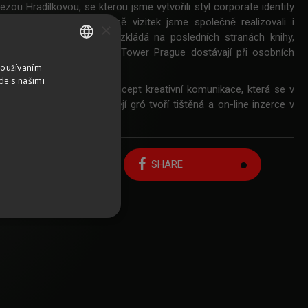
ezou Hradílkovou, se kterou jsme vytvořili styl corporate identity
yřezávaném papíře. Kromě vizitek jsme společně realizovali i
×
model stavby, který se rozkládá na posledních stranách knihy,
 a potenciální obyvatelé V Tower Prague dostávají při osobních
veloperem.
Používaním
SLOVAK
de s našimi
ague jsme připravili i koncept kreativní komunikace, která se v
CZECH
vuje od jara roku 2016. Její gró tvoří tištěná a on-line inzerce v
GERMAN
ých médiích.
ENGLISH
Zpět na seznam prací
SHARE