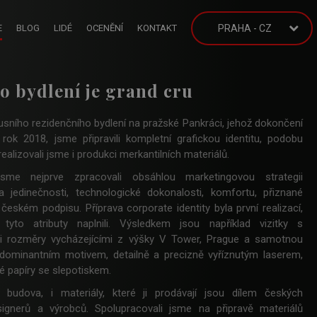
E
BLOG
LIDÉ
OCENĚNÍ
KONTAKT
PRAHA - CZ
no bydlení je grand cru
xusního rezidenčního bydlení na pražské Pankráci, jehož dokončení
rok 2018, jsme připravili kompletní grafickou identitu, podobu
alizovali jsme i produkci merkantilních materiálů.
jsme nejprve zpracovali obsáhlou marketingovou strategii
 jedinečnosti, technologické dokonalosti, komfortu, přiznané
 českém podpisu. Příprava corporate identity byla první realizací,
tyto atributy naplnili. Výsledkem jsou například vizitky s
i rozměry vycházejícími z výšky V Tower, Prague a samotnou
dominantním motivem, detailně a precizně vyříznutým laserem,
é papíry se slepotiskem.
budova, i materiály, které ji prodávají jsou dílem českých
esignerů a výrobců. Spolupracovali jsme na připravě materiálů