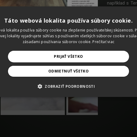
například s Ter
založený na v
trojrozměrný 
Táto webová lokalita používa súbory cookie.
kterou klienti
setkáních s de
vá lokalita používa súbory cookie na zlepšenie používateľskej skúsenosti. 
vej lokality vyjadrujete súhlas s používaním všetkých súborov cookie v súla
Pro V Tower Pr
zásadami používania súborov cookie.
Prečítať viac
ATL i BTL obje
pečlivě vybran
PRIJAŤ VŠETKO
ODMIETNUŤ VŠETKO
ZOBRAZIŤ PODROBNOSTI