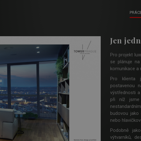
PRÁC
Jen jed
Pro projekt lu
se plánuje na 
komunikace a re
Pro klienta 
postavenou na
výstřednosti a
při níž jsme 
nestandardním
budovou jako 
nebo hlavičkov
Podobně jako 
výtvarníků, d