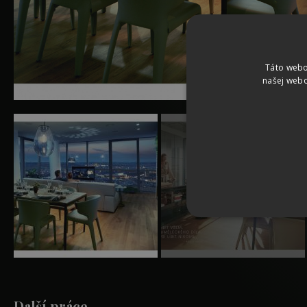
Táto webo
našej webo
Další práce