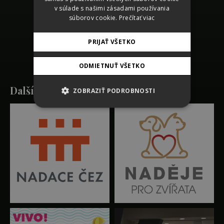
prací
v súlade s našimi zásadami používania
súborov cookie.
Prečítať viac
SHARE
PRIJAŤ VŠETKO
ODMIETNUŤ VŠETKO
Další práce
ZOBRAZIŤ PODROBNOSTI