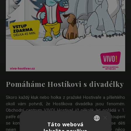
Pomáháme Hostíkovi s divadélky
Skoro každý kluk nebo holka z pražské Hostivaře a přilehlého
okolí vám potvrdí, že Hostíkova divadélka jsou fenomén.
Obchodní centrum VIVO! Hostivař již několik let pořádá v 1.
×
patře divadelní představení pro nejmenší publikum. Vystoupení
se konají každé úterý a jsou koncipována tak, aby se děti
Táto webová
nejen pobavily, ale aby se i poučily a dozvěděly něco
lokalita používa