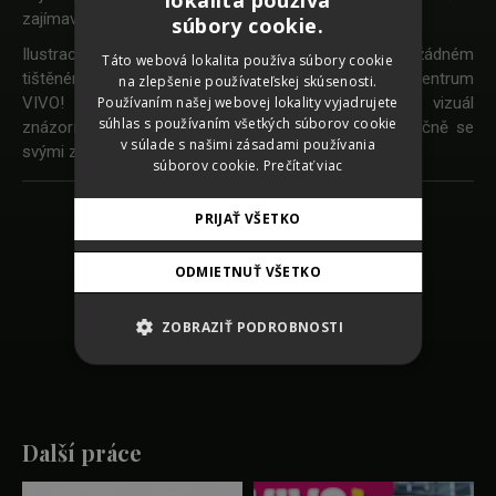
SLOVAK
zajímavého.
súbory cookie.
CZECH
Ilustrace hrošího pohodáře Hostíka nesmí chybět na žádném
Táto webová lokalita používa súbory cookie
tištěném nebo online materiálu, který pro obchodní centrum
na zlepšenie používateľskej skúsenosti.
GERMAN
Používaním našej webovej lokality vyjadrujete
VIVO! Hostivař pravidelně připravujeme. Každý vizuál
ENGLISH
súhlas s používaním všetkých súborov cookie
znázorňuje mikro příběh, kde vystupuje Hostík společně se
v súlade s našimi zásadami používania
svými zvířecími kamarády.
súborov cookie.
Prečítať viac
PRIJAŤ VŠETKO
Zpět na seznam
prací
ODMIETNUŤ VŠETKO
SHARE
ZOBRAZIŤ PODROBNOSTI
Další práce