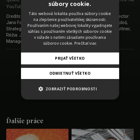
súbory cookie.
YouTube.
CZECH
Táto webová lokalita používa súbory cookie
Credits: Chief Creative Officer: Bernd Fliesser, Creative Director:
na zlepšenie používateľskej skúsenosti.
GERMAN
Jano Fajnor, Copywriter: Karol Thiry, Art Director: Pavel Gajdoš,
Používaním našej webovej lokality vyjadrujete
Strategy: Marek Rajcsanyi, Account Manager: Rastislav Kuttner,
ENGLISH
súhlas s používaním všetkých súborov cookie
Réžia: Jakub Steinecker, Kamera: Patrik Gubiš, Production
v súlade s našimi zásadami používania
Manager: Marek Wilhalm
súborov cookie.
Prečítať viac
PRIJAŤ VŠETKO
Späť na zoznam prác
ODMIETNUŤ VŠETKO
SHARE
ZOBRAZIŤ PODROBNOSTI
Ďalšie práce