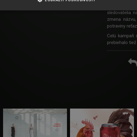
Druhá fáza v
sledovatelia n
zmena názvu, 
potraviny reťa
Celú kampaň 
prebiehalo tie