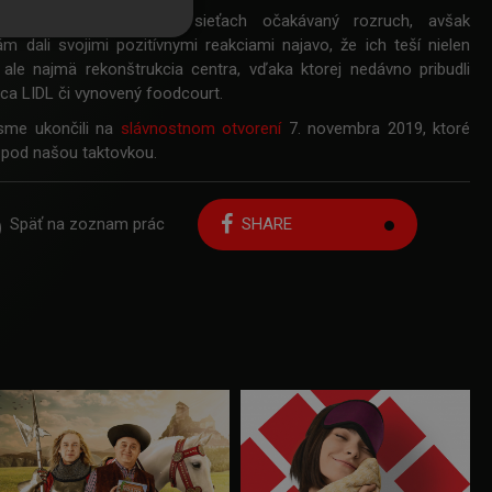
yvolala na sociálnych sieťach očakávaný rozruch, avšak
ám dali svojimi pozitívnymi reakciami najavo, že ich teší nielen
ale najmä rekonštrukcia centra, vďaka ktorej nedávno pribudli
zca LIDL či vynovený foodcourt.
sme ukončili na
slávnostnom otvorení
7. novembra 2019, ktoré
ž pod našou taktovkou.
Späť na zoznam prác
SHARE