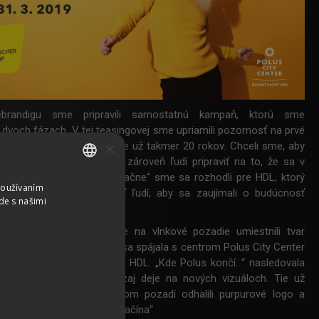
brandigu sme pripravili samostatnú kampaň, ktorú sme
 dvoch fázach. V tej teasingovej sme upriamili pozornosť na prvé
×
m Bratislavy, ktoré funguje už takmer 20 rokov. Chceli sme, aby
ola vnímaná pozitívne a zároveň ľudí pripraviť na to, že sa v
iečo veľké. Trochu „provokačne“ sme sa rozhodli pre HDL, ktorý
Používaním
SLOVAK
yvolať diskusiu a prinútiť ľudí, aby sa zaujímali o budúcnosť
de s našimi
CZECH
epojenie fáz kampaní sme na vlnkové pozadie umiestnili tvar
GERMAN
tmavomodrej farbe, ktorá sa spájala s centrom Polus City Center
ENGLISH
dvoch týždňoch teasingu s HDL: „Kde Polus končí...“ nasledovala
j sme odhalili, čo sa naozaj deje na nových vizuáloch. Tie už
vej farebnosti a na vlnkovom pozadí odhalili purpurové logo a
e: „Kde Polus končí, VIVO! začína“.