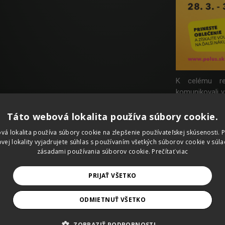
K celému re
komunikovali v
nákupné centru
zmena názvu b
Táto webová lokalita používa súbory cookie.
Poluse deje n
vá lokalita používa súbory cookie na zlepšenie používateľskej skúsenosti. 
mal zámerne v
vej lokality vyjadrujete súhlas s používaním všetkých súborov cookie v súla
Polusu.
zásadami používania súborov cookie.
Prečítať viac
Pre lepšie pr
nového loga v 
PRIJAŤ VŠETKO
dlhé roky. Po 
fáza, v ktore
ODMIETNUŤ VŠETKO
podliehali no
vysvetľovali, ž
ZOBRAZIŤ PODROBNOSTI