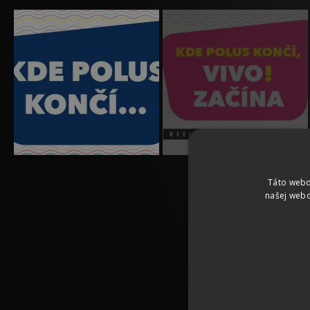
Táto webo
našej webo