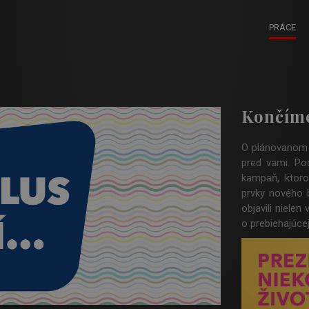
PRÁCE
Končíme
O plánovanom r
pred vami. Po
kampaň, ktoro
prvky nového 
objavili nielen
o prebiehajúcej