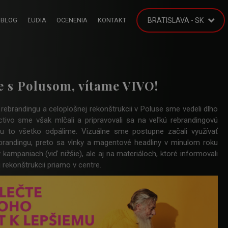
BLOG
ĽUDIA
OCENENIA
KONTAKT
BRATISLAVA - SK
 s Polusom, vítame VIVO!
ebrandingu a celoplošnej rekonštrukcii v Poluse sme vedeli dlho
ctivo sme však mlčali a pripravovali sa na veľkú rebrandingovú
u to všetko odpálime. Vizuálne sme postupne začali využívať
brandingu, preto sa vlnky a magentové headliny v minulom roku
 v kampaniach (viď nižšie), ale aj na materiáloch, ktoré informovali
 rekonštrukcii priamo v centre.