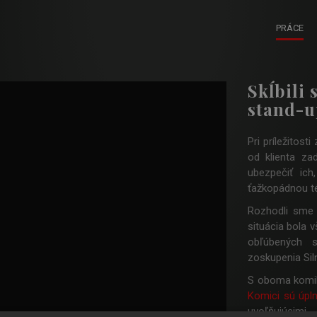
PRÁCE
Skĺbili
stand-
Pri príležitos
od klienta za
ubezpečiť ic
ťažkopádnou t
Rozhodli sme 
situácia bola 
obľúbených 
zoskupenia Sil
S oboma komik
Komici sú úpl
uvoľňujúcimi