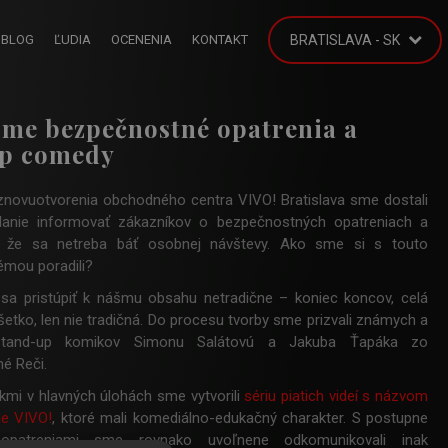
BLOG
ĽUDIA
OCENENIA
KONTAKT
BRATISLAVA - SK
 sme bezpečnostné opatrenia a
up comedy
ti znovuotvorenia obchodného centra VIVO! Bratislava sme dostali
danie informovať zákazníkov o bezpečnostných opatreniach a
h, že sa netreba báť osobnej návštevy. Ako sme si s touto
émou poradili?
sa pristúpiť k nášmu obsahu netradične – koniec koncov, celá
všetko, len nie tradičná. Do procesu tvorby sme prizvali známych a
stand-up komikov Simonu Salátovú a Jakuba Ťapáka zo
né Reči.
mi v hlavných úlohách sme vytvorili
sériu piatich videí s názvom
ne VIVO!
, ktoré mali komediálno-edukačný charakter. S postupne
 opatreniami sme rovnako uvoľnene odkomunikovali inak