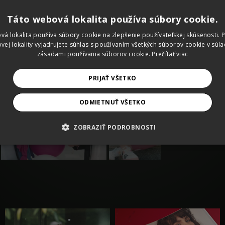
neatraktívne 
Táto webová lokalita používa súbory cookie.
aj tie atraktív
Výsledkom spo
vá lokalita používa súbory cookie na zlepšenie používateľskej skúsenosti. 
vej lokality vyjadrujete súhlas s používaním všetkých súborov cookie v súla
zábavných sk
zásadami používania súborov cookie.
Prečítať viac
nariadeniami v
vo výsledných
PRIJAŤ VŠETKO
panovala aj po
ODMIETNUŤ VŠETKO
ZOBRAZIŤ PODROBNOSTI