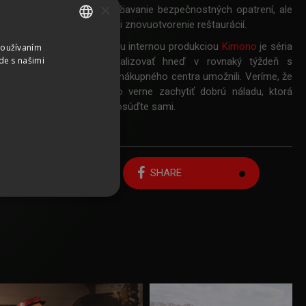
×
témy ako zodpovedné dodržiavanie bezpečnostných opatrení, ale
nejšie ako sú uvítacie zľavy či znovuotvorenie reštaurácií.
lupráce s komikmi a našou internou produkciou
Kimono
je séria
Používaním
SLOVAK
de s našimi
ečov. Tú sme stihli zrealizovať hneď v rovnaký týždeň s
CZECH
lády, ktoré znovuotvorenie nákupného centra umožnili. Veríme, že
 videách sa nám podarilo verne zachytiť dobrú náladu, ktorá
GERMAN
čas celej produkcie. Veď posúďte sami.
ENGLISH
Späť na zoznam prác
SHARE