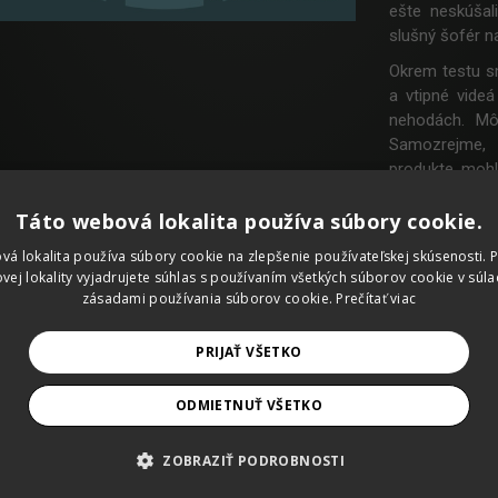
ešte neskúšal
slušný šofér 
Okrem testu sm
a vtipné vide
nehodách. Môž
Samozrejme, 
produkte, mohli
Kampaň dosiah
Táto webová lokalita používa súbory cookie.
sme pritiahli 
spravili dokon
vá lokalita používa súbory cookie na zlepšenie používateľskej skúsenosti. 
vej lokality vyjadrujete súhlas s používaním všetkých súborov cookie v súla
než 5 000 prekl
zásadami používania súborov cookie.
Prečítať viac
Vo výsledku t
online kampaní
PRIJAŤ VŠETKO
medzi šoférmi
Credits:
ODMIETNUŤ VŠETKO
Chief Creative 
Creative Direc
ZOBRAZIŤ PODROBNOSTI
Copywriter: Vil
Art Director: 