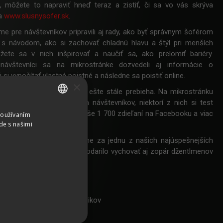
i, môžete to napraviť hneď teraz a zistiť, či sa vo vás skrýva
na
www.slusnysofer.sk
.
e pre návštevníkov pripravili aj rady, ako byť správnym šoférom
á s návodom, ako si zachovať chladnú hlavu a štýl pri menších
ete sa v nich inšpirovať a naučiť sa, ako prelomiť bariéry.
návštevníci sa na mikrostránke dozvedeli aj informácie o
 si vypočítať vlastné poistné a následne sa poistiť online.
×
la výborné výsledky, a to ešte stále prebieha. Na mikrostránku
viac než 24 000 unikátnych návštevníkov, niektorí z nich si test
ca viackrát. Dosiahli sme vyše 1 700 zdieľaní na Facebooku a viac
Používaním
SLOVAK
de s našimi
ikov na stránku klienta.
CZECH
ak túto kampaň považujeme za jednu z našich najúspešnejších
GERMAN
. Veríme, že sa nám ňou podarilo vychovať aj zopár džentlmenov
.
ENGLISH
Officer: Bernd Fliesser
tor: Alex Strimbeanu, Jord Nikov
iam Šedivý, Daniel Feranec
Zuzana Ondrušová