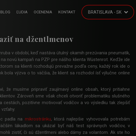
BLOG
ĽUDIA
OCENENIA
KONTAKT
BRATISLAVA - SK
aziť na džentlmenov
hruba v období, keď nastáva útulný okamih prezúvania pneumatík,
j na novú kampaň na PZP pre nášho klienta Wüstenrot. Keďže ide
 ktorom sa klienti rozhodujú prevažne podľa ceny, každý rok ide o
k bola výzva o to väčšia, že klient sa rozhodol ísť výlučne online
é, že musíme pripraviť zaujímavý online obsah, ktorý pritiahne
klientov. Zároveň sme však chceli otvoriť problematiku slušného
a cestách, pozitívne motivovať vodičov a vo výsledku tak zlepšiť
 vzťahy.
ec padla na
mikrostránku
, ktorá najlepšie vyhovovala potrebám
äčším lákadlom sa ukázal byť náš test správnych vodičov, v
 mohli zistiť, či sú džentlmeni alebo dámy za volantom. Ak ste ho