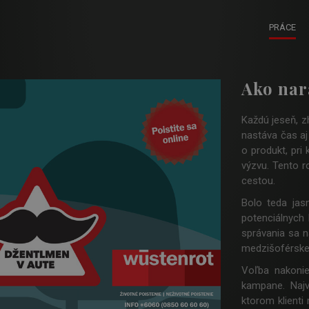
PRÁCE
Ako nar
Každú jeseň, z
nastáva čas a
o produkt, pri
výzvu. Tento ro
cestou.
Bolo teda jasn
potenciálnych 
správania sa n
medzišoférske
Voľba nakoni
kampane. Najv
ktorom klienti