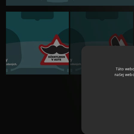
Táto webo
našej webo