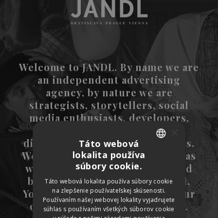
Welcome to JANDL. By name we are
an independent advertising
agency, by nature we are
strategists, storytellers, social
media enthusiasts, developers,
dreamers, visual artists,
×
digitalists, thinkers, and makers.
Táto webová
lokalita používa
We were born in
Bratislava
, but as
SLOVAK
súbory cookie.
we love to break boundaries and
CZECH
borders, we went international.
Táto webová lokalita používa súbory cookie
na zlepšenie používateľskej skúsenosti.
You can also visit us in one of our
GERMAN
Používaním našej webovej lokality vyjadrujete
offices from
Prague
or
Vienna
.
ENGLISH
súhlas s používaním všetkých súborov cookie