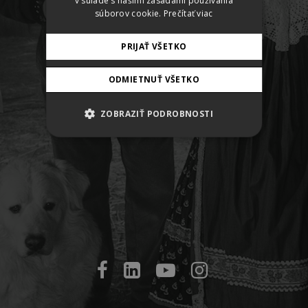
v súlade s našimi zásadami používania
súborov cookie.
Prečítať viac
ENTER
PRIJAŤ VŠETKO
ODMIETNUŤ VŠETKO
ZOBRAZIŤ PODROBNOSTI